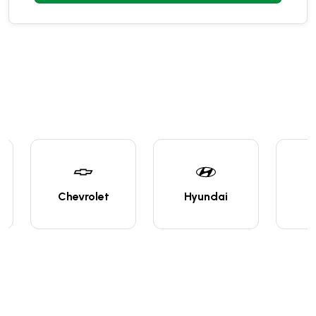
Chevrolet
Hyundai
Ni